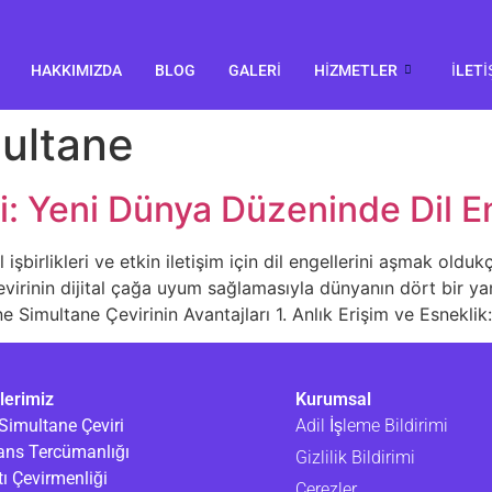
HAKKIMIZDA
BLOG
GALERI
HIZMETLER
İLETI
ultane
i: Yeni Dünya Düzeninde Dil E
işbirlikleri ve etkin iletişim için dil engellerini aşmak oldu
virinin dijital çağa uyum sağlamasıyla dünyanın dört bir yanı
e Simultane Çevirinin Avantajları 1. Anlık Erişim ve Esneklik
lerimiz
Kurumsal
Simultane Çeviri
Adil İşleme Bildirimi
ans Tercümanlığı
Gizlilik Bildirimi
ı Çevirmenliği
Çerezler