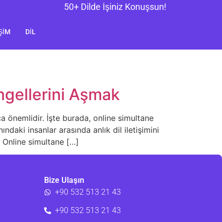
50+ Dilde İşiniz Konuşsun!
ŞIM
DIL
ngellerini Aşmak
kça önemlidir. İşte burada, online simultane
ndaki insanlar arasında anlık dil iletişimini
: Online simultane […]
Bize Ulaşın
+90 532 513 21 43
+90 532 513 21 43