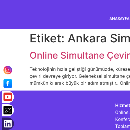
ANASAYFA
Etiket:
Ankara Sim
Online Simultane Çevir
Teknolojinin hızla geliştiği günümüzde, küresel 
çeviri devreye giriyor. Geleneksel simultane çe
mümkün kılarak büyük bir adım atmıştır.. Onlin
Hizmet
Online 
Konfer
Toplant